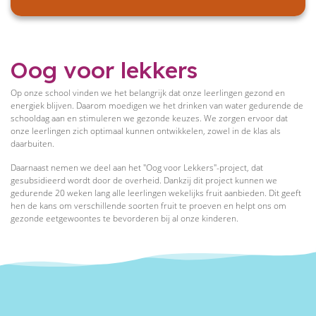
Oog voor lekkers
Op onze school vinden we het belangrijk dat onze leerlingen gezond en
energiek blijven. Daarom moedigen we het drinken van water gedurende de
schooldag aan en stimuleren we gezonde keuzes. We zorgen ervoor dat
onze leerlingen zich optimaal kunnen ontwikkelen, zowel in de klas als
daarbuiten.
Daarnaast nemen we deel aan het "Oog voor Lekkers"-project, dat
gesubsidieerd wordt door de overheid. Dankzij dit project kunnen we
gedurende 20 weken lang alle leerlingen wekelijks fruit aanbieden. Dit geeft
hen de kans om verschillende soorten fruit te proeven en helpt ons om
gezonde eetgewoontes te bevorderen bij al onze kinderen.