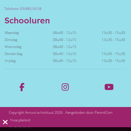
Telefoon: 03/485.54.58
Schooluren
Maandag
08u40 - 12u15
13u30 - 15u30
Dinsdag
08u40 - 12u15
13u30 - 15u30
Woensdag
08u40 - 12u15
Donderdag
08u40 - 12u15
13u30 - 15u30
Vrijdag
08u40 - 12u15
13u30 - 15u30
Copyright Annuncia Instituut 2026 - Aangeboden door
ParentCom
Privacybeleid
Cookiebeleid