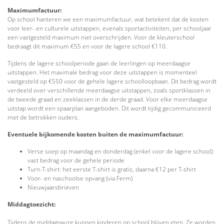
Maximumfactuur:
Op school hanteren we een maximumfactuur, wat betekent dat de kosten
voor leer- en culturele uitstappen, evenals sportactiviteiten, per schooljaar
een vastgesteld maximum niet overschrijden. Voor de kleuterschool
bedraagt dit maximum €55 en voor de lagere school €110.
Tijdens de lagere schoolperiode gaan de leerlingen op meerdaagse
uitstappen. Het maximale bedrag voor deze uitstappen is momenteel
vastgesteld op €550 voor de gehele lagere schoolloopbaan. Dit bedrag wordt
verdeeld over verschillende meerdaagse uitstappen, zoals sportklassen in
de tweede graad en zeeklassen in de derde graad. Voor elke meerdaagse
uitstap wordt een spaarplan aangeboden. Dit wordt tijdig gecommuniceerd
met de betrokken ouders.
Eventuele bijkomende kosten buiten de maximumfactuur:
Verse soep op maandag en donderdag (enkel voor de lagere school):
vast bedrag voor de gehele periode
Turn-T-shirt: het eerste T-shirt is gratis, daarna €12 per T-shirt
Voor- en naschoolse opvang (via Ferm)
Nieuwjaarsbrieven
Middagtoezicht:
Tijdens de middagpauze kunnen kinderen op school blijven eten. Ze worden