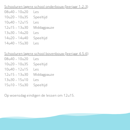
Schooluren lagere school onderbouw (leerjaar 1-2-3)
08u40 – 10u20 Les
10u20 – 10u35 Speeltijd
10u40 – 12u15 Les
12u15 – 13u30 Middagpauze
13u30 – 14u20 Les
14u20 – 14u40 Speeltijd
14u40 – 15u30 Les
Schooluren lagere school bovenbouw (leerjaar 4-5-6)
08u40 – 10u20 Les
10u20 – 10u35 Speeltijd
10u40 – 12u15 Les
12u15 – 13u30 Middagpauze
13u30 – 15u10 Les
15u10 – 15u30 Speeltijd
Op woensdag eindigen de lessen om 12u15.