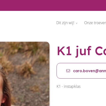
Dit zijn wij!
Onze troeve
K1 juf C
caro.boven@annu
K1 - instapklas