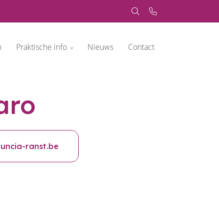
n
Praktische info
Nieuws
Contact
aro
ncia-ranst.be