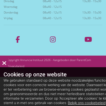
Dinsdag
08u40 - 12u15
13u30 - 15u30
Woensdag
08u40 - 12u15
Donderdag
08u40 - 12u15
13u30 - 15u30
Vrijdag
08u40 - 12u15
13u30 - 15u30
Copyright Annuncia Instituut 2026 - Aangeboden door
ParentCom
Privacybeleid
Cookiebeleid
Cookies op
onze website
We gebruiken standaard op deze website noodzakelijke/functio
cookies voor een correcte werking van de website. Daarnaast 
er ter verbetering van uw browse-ervaring cookies geplaatst wo
om geanonimiseerde en dus niet meer herleidbare statistieken 
informatie te verzamelen. Door op ‘Accepteer alle cookies’ te kl
stemt u in met ons gebruik van cookies.
Bekijk ons cookiebeleid