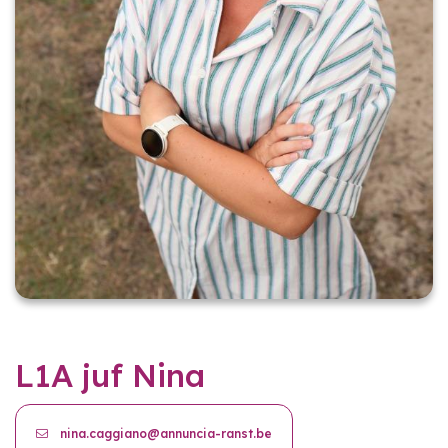
L1A juf Nina
nina.caggiano@annuncia-ranst.be