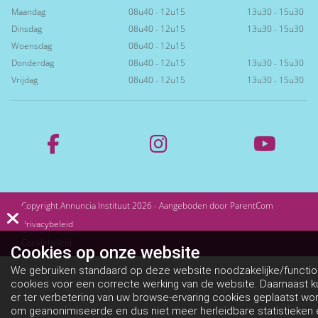
Maandag
08u40 - 12u15
13u30 - 15u30
Dinsdag
08u40 - 12u15
13u30 - 15u30
Woensdag
08u40 - 12u15
Donderdag
08u40 - 12u15
13u30 - 15u30
Vrijdag
08u40 - 12u15
13u30 - 15u30
Copyright Annuncia Instituut 2026 - Aangeboden door
ParentCom
Privacybeleid
Cookiebeleid
Cookies op
onze website
We gebruiken standaard op deze website noodzakelijke/functio
cookies voor een correcte werking van de website. Daarnaast 
er ter verbetering van uw browse-ervaring cookies geplaatst wo
om geanonimiseerde en dus niet meer herleidbare statistieken 