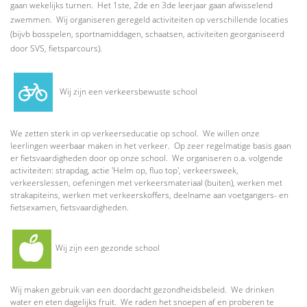
gaan wekelijks turnen. Het 1ste, 2de en 3de leerjaar gaan afwisselend
zwemmen. Wij organiseren geregeld activiteiten op verschillende locaties
(bijvb bosspelen, sportnamiddagen, schaatsen, activiteiten georganiseerd
door SVS, fietsparcours).
Wij zijn een verkeersbewuste school
We zetten sterk in op verkeerseducatie op school. We willen onze
leerlingen weerbaar maken in het verkeer. Op zeer regelmatige basis gaan
er fietsvaardigheden door op onze school. We organiseren o.a. volgende
activiteiten: strapdag, actie 'Helm op, fluo top', verkeersweek,
verkeerslessen, oefeningen met verkeersmateriaal (buiten), werken met
strakapiteins, werken met verkeerskoffers, deelname aan voetgangers- en
fietsexamen, fietsvaardigheden.
Wij zijn een gezonde school
Wij maken gebruik van een doordacht gezondheidsbeleid. We drinken
water en eten dagelijks fruit. We raden het snoepen af en proberen te